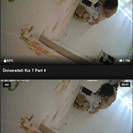
82%
1.7M
Üniversiteli Kız 7 Part 4
00:41
HD