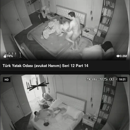
74%
9.8M
Türk Yatak Odası (avukat Hanım) Seri 12 Part 14
18:21
HD