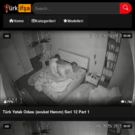
Home
Kategorileri
Modelleri
05:06
HD
77%
1.7M
Türk Yatak Odası (avukat Hanım) Seri 12 Part 1
20:07
HD