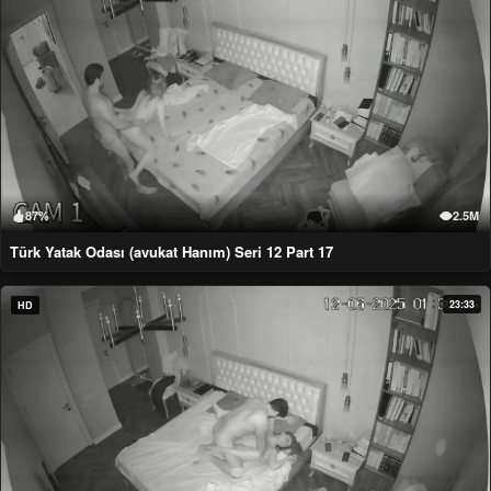
87%
2.5M
Türk Yatak Odası (avukat Hanım) Seri 12 Part 17
23:33
HD