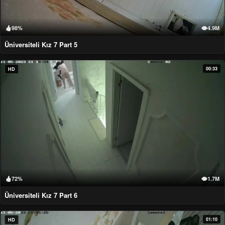
98%
4.9M
Üniversiteli Kız 7 Part 5
00:33
HD
72%
1.7M
Üniversiteli Kız 7 Part 6
01:10
HD