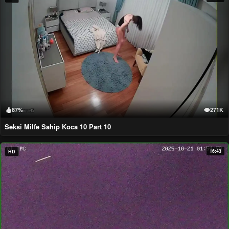
87%
271K
Seksi Milfe Sahip Koca 10 Part 10
16:43
HD