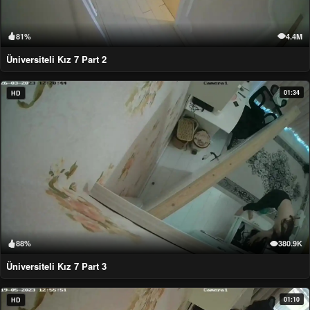
81%
4.4M
Üniversiteli Kız 7 Part 2
01:34
HD
88%
380.9K
Üniversiteli Kız 7 Part 3
01:10
HD