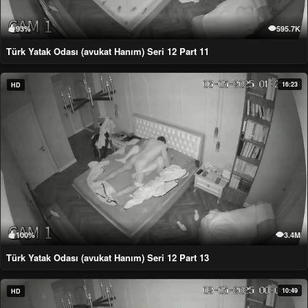
93%
595.7K
Türk Yatak Odası (avukat Hanım) Seri 12 Part 11
16:23
HD
100%
3.4M
Türk Yatak Odası (avukat Hanım) Seri 12 Part 13
10:49
HD