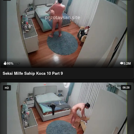
95%
3.2M
Seksi Milfe Sahip Koca 10 Part 9
06:28
HD