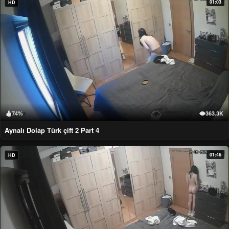
01:03
HD
74%
363.3K
Aynalı Dolap Türk çift 2 Part 4
01:46
HD