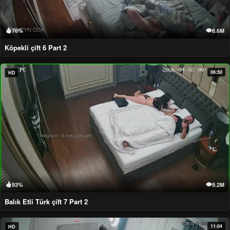
76%
8.6M
Köpekli çift 6 Part 2
06:50
HD
93%
9.2M
Balık Etli Türk çift 7 Part 2
11:04
HD