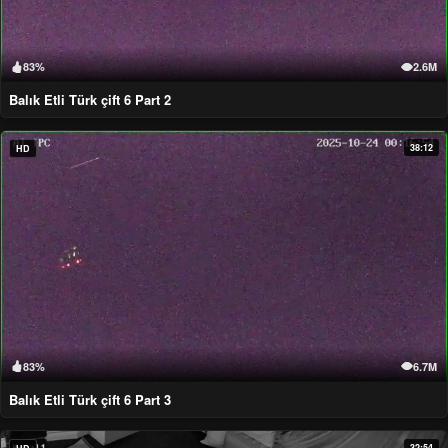
83%
2.6M
Balık Etli Türk çift 6 Part 2
38:12
HD
83%
6.7M
Balık Etli Türk çift 6 Part 3
32:54