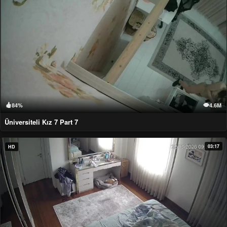
84%
4.6M
Üniversiteli Kız 7 Part 7
03:17
HD