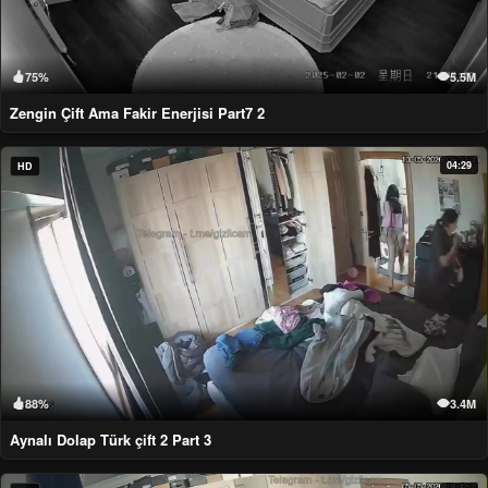
75%
5.5M
Zengin Çift Ama Fakir Enerjisi Part7 2
04:29
HD
88%
3.4M
Aynalı Dolap Türk çift 2 Part 3