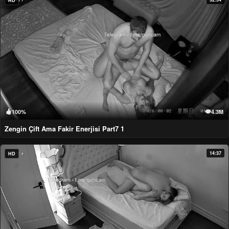
HD
100%
4.3M
Zengin Çift Ama Fakir Enerjisi Part7 1
14:37
HD