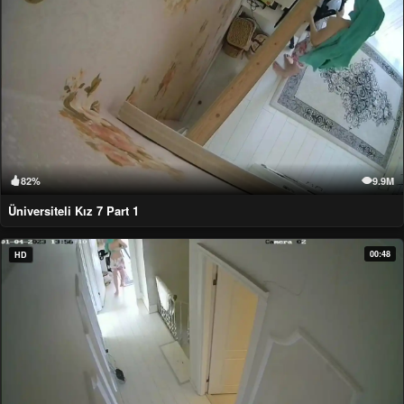
82%
9.9M
Üniversiteli Kız 7 Part 1
00:48
HD