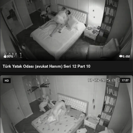
80%
9.4M
Türk Yatak Odası (avukat Hanım) Seri 12 Part 10
17:57
HD