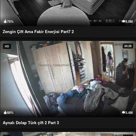
75%
5.5M
Zengin Çift Ama Fakir Enerjisi Part7 2
04:29
HD
88%
3.4M
Aynalı Dolap Türk çift 2 Part 3