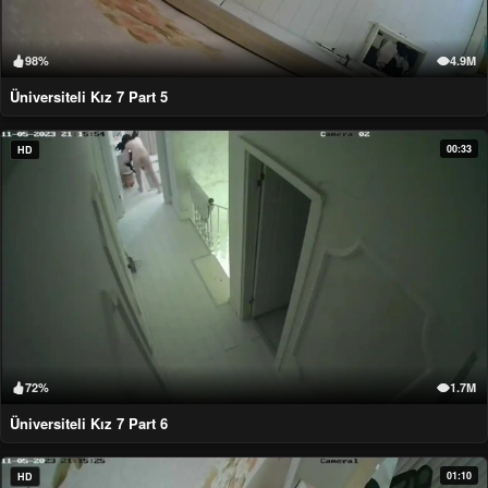
98%
4.9M
Üniversiteli Kız 7 Part 5
00:33
HD
72%
1.7M
Üniversiteli Kız 7 Part 6
01:10
HD