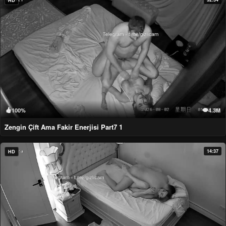
HD
100%
4.3M
Zengin Çift Ama Fakir Enerjisi Part7 1
14:37
HD