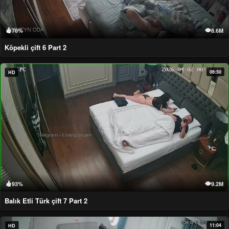
76%
8.6M
Köpekli çift 6 Part 2
06:50
HD
93%
9.2M
Balık Etli Türk çift 7 Part 2
11:04
HD