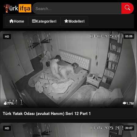
Home
Kategorileri
Modelleri
05:06
HD
77%
1.7M
Türk Yatak Odası (avukat Hanım) Seri 12 Part 1
20:07
HD