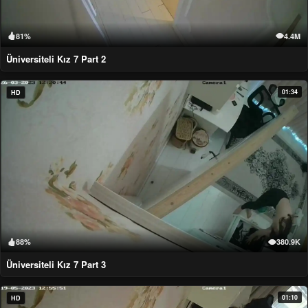
81%
4.4M
Üniversiteli Kız 7 Part 2
01:34
HD
88%
380.9K
Üniversiteli Kız 7 Part 3
01:10
HD