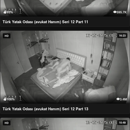
93%
595.7K
Türk Yatak Odası (avukat Hanım) Seri 12 Part 11
16:23
HD
100%
3.4M
Türk Yatak Odası (avukat Hanım) Seri 12 Part 13
10:49
HD