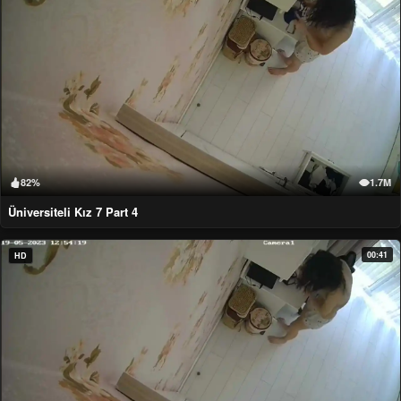
82%
1.7M
Üniversiteli Kız 7 Part 4
00:41
HD