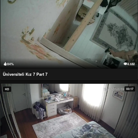
84%
4.6M
Üniversiteli Kız 7 Part 7
03:17
HD