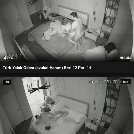
74%
9.8M
Türk Yatak Odası (avukat Hanım) Seri 12 Part 14
18:21
HD