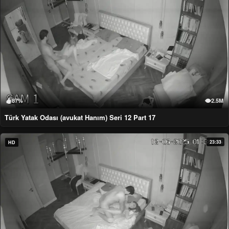
87%
2.5M
Türk Yatak Odası (avukat Hanım) Seri 12 Part 17
23:33
HD