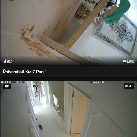
82%
9.9M
Üniversiteli Kız 7 Part 1
00:48
HD