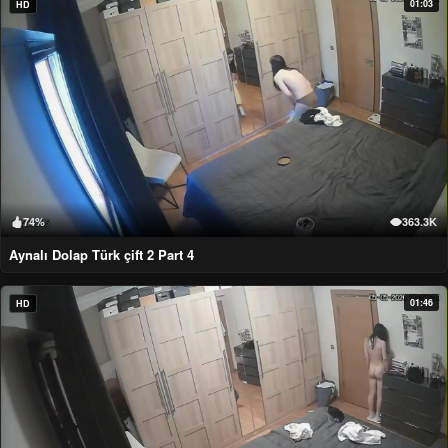
01:03
HD
74%
363.3K
Aynalı Dolap Türk çift 2 Part 4
01:46
HD