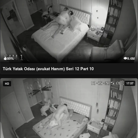
80%
9.4M
Türk Yatak Odası (avukat Hanım) Seri 12 Part 10
17:57
HD