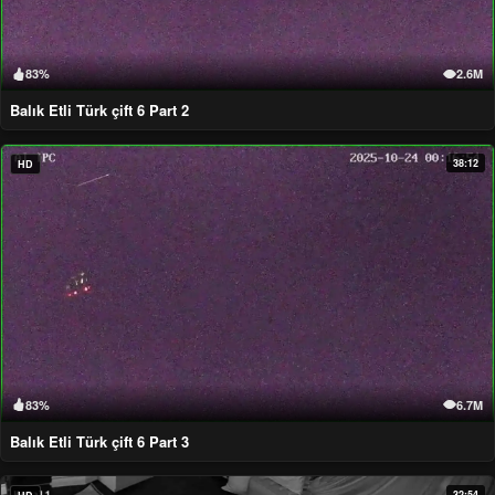
83%
2.6M
Balık Etli Türk çift 6 Part 2
38:12
HD
83%
6.7M
Balık Etli Türk çift 6 Part 3
32:54