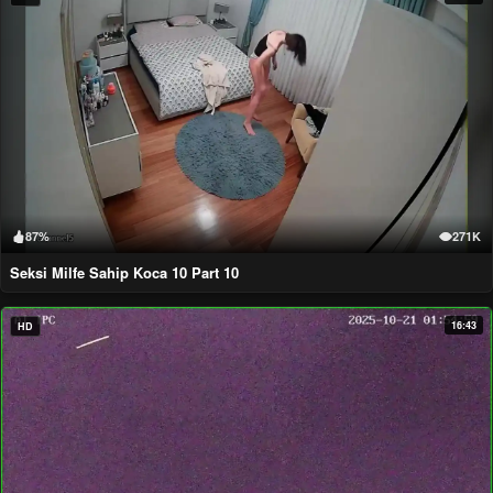
87%
271K
Seksi Milfe Sahip Koca 10 Part 10
16:43
HD