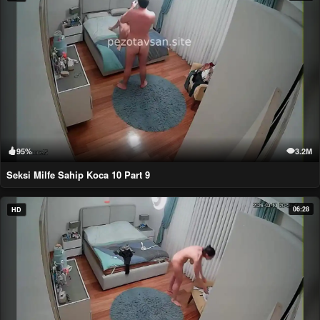
95%
3.2M
Seksi Milfe Sahip Koca 10 Part 9
06:28
HD