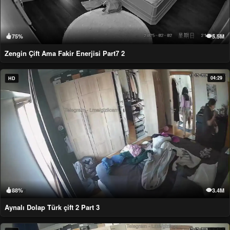
75%
5.5M
Zengin Çift Ama Fakir Enerjisi Part7 2
04:29
HD
88%
3.4M
Aynalı Dolap Türk çift 2 Part 3