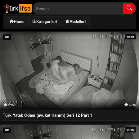
Home
Kategorileri
Modelleri
05:06
HD
77%
1.7M
Türk Yatak Odası (avukat Hanım) Seri 12 Part 1
20:07
HD