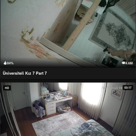
84%
4.6M
Üniversiteli Kız 7 Part 7
03:17
HD