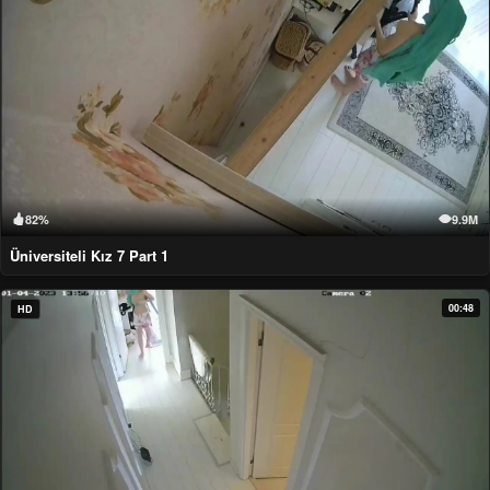
82%
9.9M
Üniversiteli Kız 7 Part 1
00:48
HD