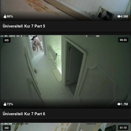
98%
4.9M
Üniversiteli Kız 7 Part 5
00:33
HD
72%
1.7M
Üniversiteli Kız 7 Part 6
01:10
HD