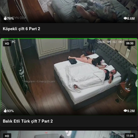
76%
8.6M
Köpekli çift 6 Part 2
06:50
HD
93%
9.2M
Balık Etli Türk çift 7 Part 2
11:04
HD