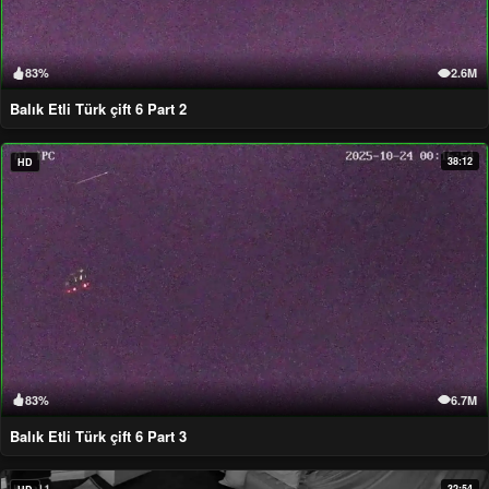
83%
2.6M
Balık Etli Türk çift 6 Part 2
38:12
HD
83%
6.7M
Balık Etli Türk çift 6 Part 3
32:54