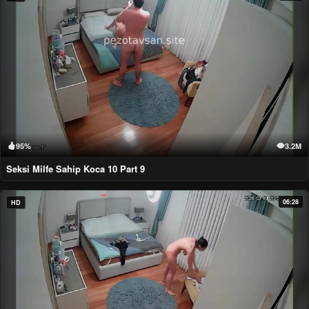
95%
3.2M
Seksi Milfe Sahip Koca 10 Part 9
06:28
HD