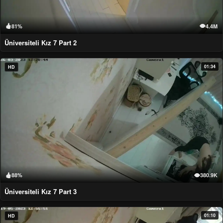
81%
4.4M
Üniversiteli Kız 7 Part 2
01:34
HD
88%
380.9K
Üniversiteli Kız 7 Part 3
01:10
HD