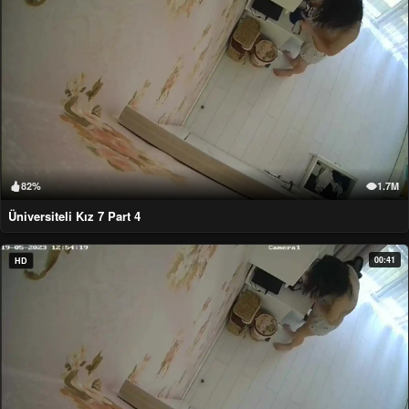
82%
1.7M
Üniversiteli Kız 7 Part 4
00:41
HD