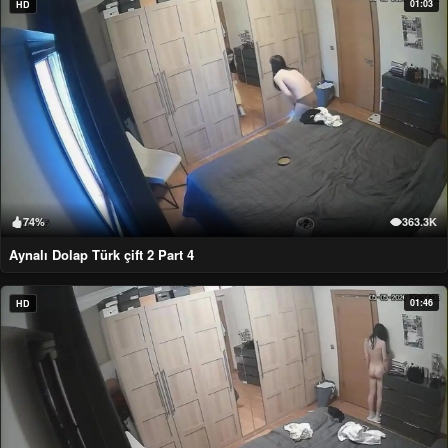
01:03
HD
74%
363.3K
Aynalı Dolap Türk çift 2 Part 4
01:46
HD