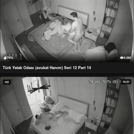
74%
9.8M
Türk Yatak Odası (avukat Hanım) Seri 12 Part 14
18:21
HD