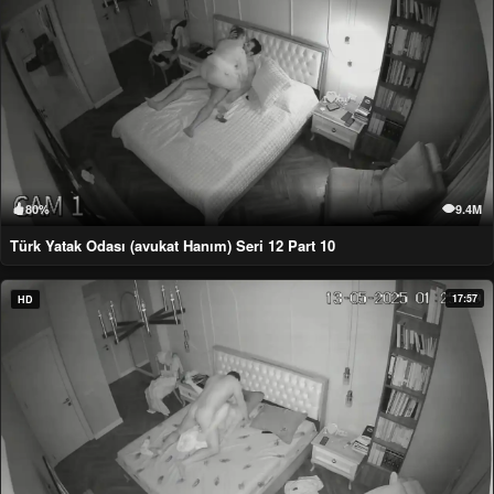
80%
9.4M
Türk Yatak Odası (avukat Hanım) Seri 12 Part 10
17:57
HD