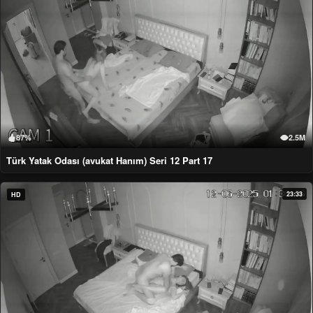
87%
2.5M
Türk Yatak Odası (avukat Hanım) Seri 12 Part 17
23:33
HD