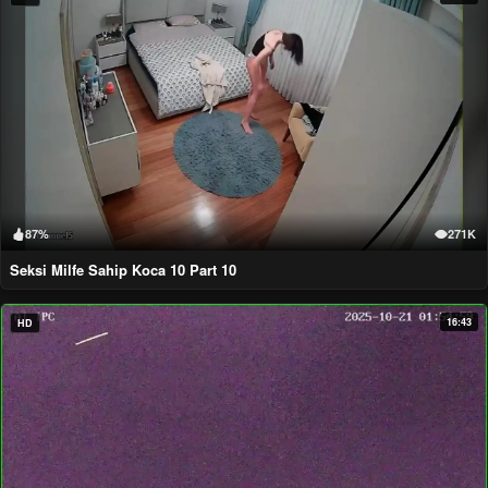
87%
271K
Seksi Milfe Sahip Koca 10 Part 10
16:43
HD