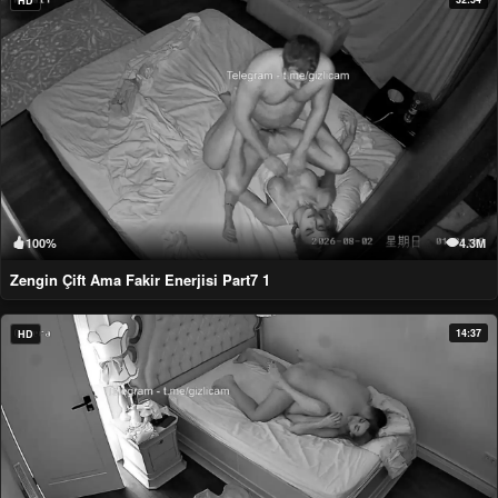
HD
100%
4.3M
Zengin Çift Ama Fakir Enerjisi Part7 1
14:37
HD