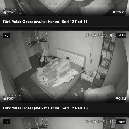
93%
595.7K
Türk Yatak Odası (avukat Hanım) Seri 12 Part 11
16:23
HD
100%
3.4M
Türk Yatak Odası (avukat Hanım) Seri 12 Part 13
10:49
HD