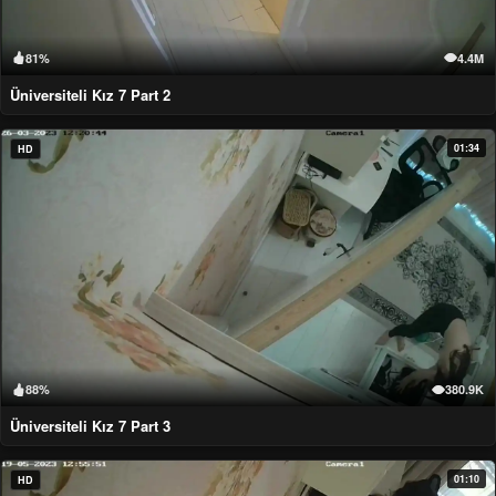
81%
4.4M
Üniversiteli Kız 7 Part 2
01:34
HD
88%
380.9K
Üniversiteli Kız 7 Part 3
01:10
HD