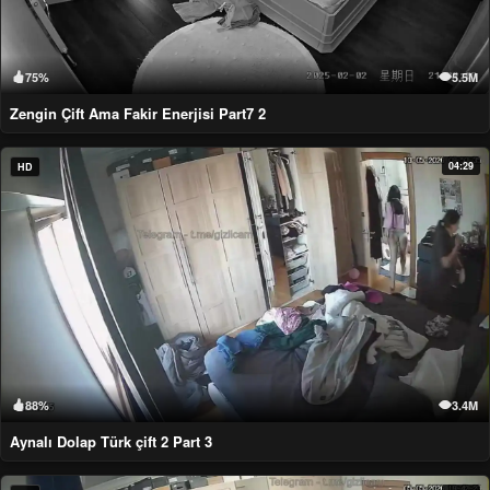
75%
5.5M
Zengin Çift Ama Fakir Enerjisi Part7 2
04:29
HD
88%
3.4M
Aynalı Dolap Türk çift 2 Part 3