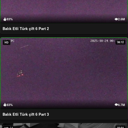
83%
2.6M
Balık Etli Türk çift 6 Part 2
38:12
HD
83%
6.7M
Balık Etli Türk çift 6 Part 3
32:54