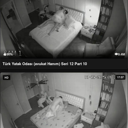
80%
9.4M
Türk Yatak Odası (avukat Hanım) Seri 12 Part 10
17:57
HD