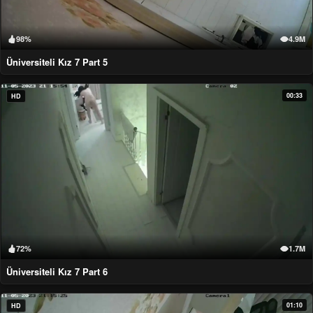
98%
4.9M
Üniversiteli Kız 7 Part 5
00:33
HD
72%
1.7M
Üniversiteli Kız 7 Part 6
01:10
HD