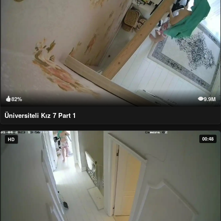
82%
9.9M
Üniversiteli Kız 7 Part 1
00:48
HD