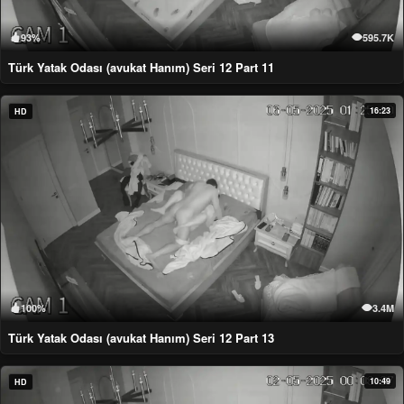
93%
595.7K
Türk Yatak Odası (avukat Hanım) Seri 12 Part 11
16:23
HD
100%
3.4M
Türk Yatak Odası (avukat Hanım) Seri 12 Part 13
10:49
HD