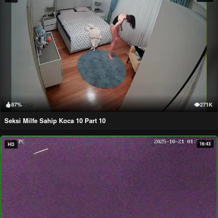
87%
271K
Seksi Milfe Sahip Koca 10 Part 10
16:43
HD