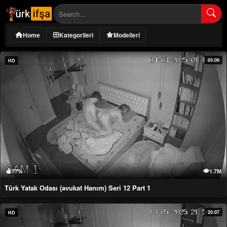
Home
Kategorileri
Modelleri
05:06
HD
77%
1.7M
Türk Yatak Odası (avukat Hanım) Seri 12 Part 1
20:07
HD