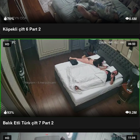
76%
8.6M
Köpekli çift 6 Part 2
06:50
HD
93%
9.2M
Balık Etli Türk çift 7 Part 2
11:04
HD