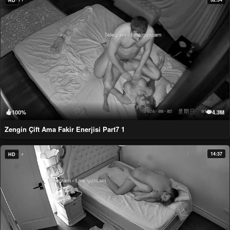
HD
100%
4.3M
Zengin Çift Ama Fakir Enerjisi Part7 1
14:37
HD