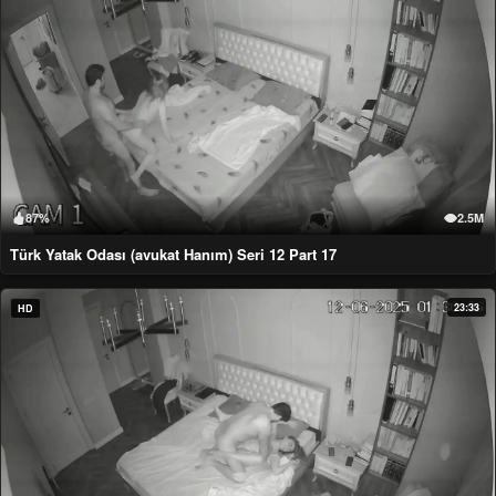
87%
2.5M
Türk Yatak Odası (avukat Hanım) Seri 12 Part 17
23:33
HD