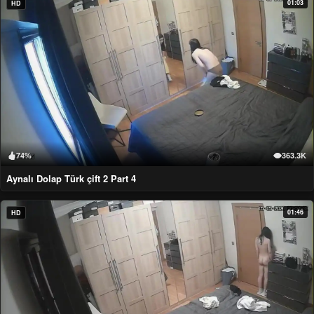
01:03
HD
74%
363.3K
Aynalı Dolap Türk çift 2 Part 4
01:46
HD