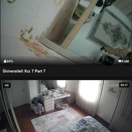
84%
4.6M
Üniversiteli Kız 7 Part 7
03:17
HD