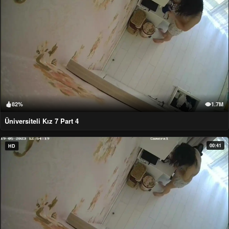
82%
1.7M
Üniversiteli Kız 7 Part 4
00:41
HD