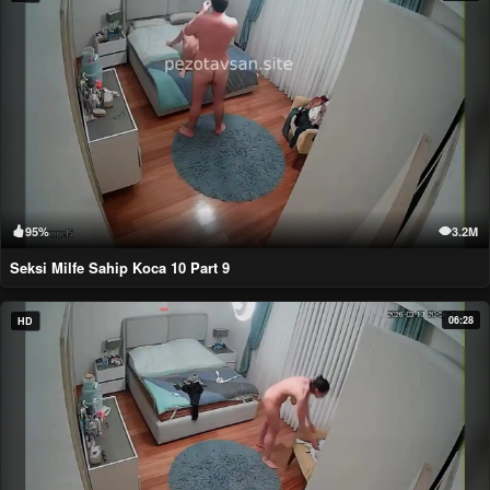
95%
3.2M
Seksi Milfe Sahip Koca 10 Part 9
06:28
HD