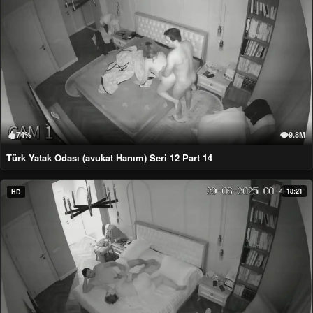
74%
9.8M
Türk Yatak Odası (avukat Hanım) Seri 12 Part 14
18:21
HD