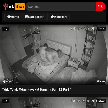
Home
Kategorileri
Modelleri
05:06
HD
77%
1.7M
Türk Yatak Odası (avukat Hanım) Seri 12 Part 1
20:07
HD