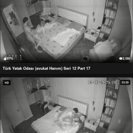
87%
2.5M
Türk Yatak Odası (avukat Hanım) Seri 12 Part 17
23:33
HD