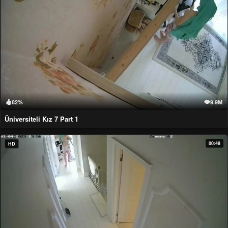
82%
9.9M
Üniversiteli Kız 7 Part 1
00:48
HD