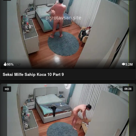
95%
3.2M
Seksi Milfe Sahip Koca 10 Part 9
06:28
HD