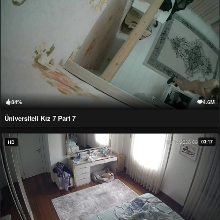
84%
4.6M
Üniversiteli Kız 7 Part 7
03:17
HD