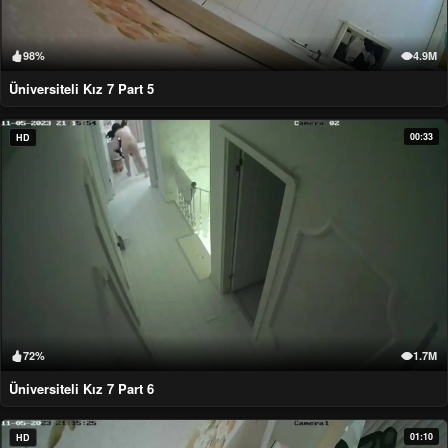
98%
4.9M
Üniversiteli Kız 7 Part 5
00:33
HD
72%
1.7M
Üniversiteli Kız 7 Part 6
01:10
HD