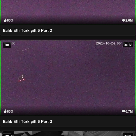
83%
2.6M
Balık Etli Türk çift 6 Part 2
38:12
HD
83%
6.7M
Balık Etli Türk çift 6 Part 3
32:54