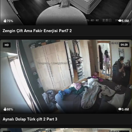
75%
5.5M
Zengin Çift Ama Fakir Enerjisi Part7 2
04:29
HD
88%
3.4M
Aynalı Dolap Türk çift 2 Part 3