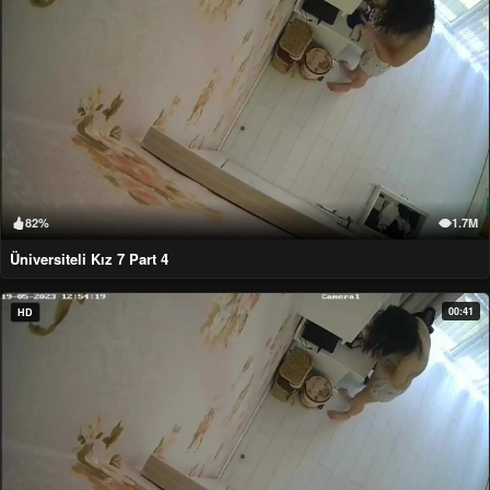
82%
1.7M
Üniversiteli Kız 7 Part 4
00:41
HD