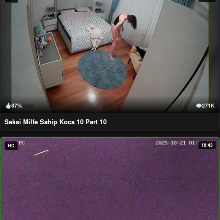
87%
271K
Seksi Milfe Sahip Koca 10 Part 10
16:43
HD