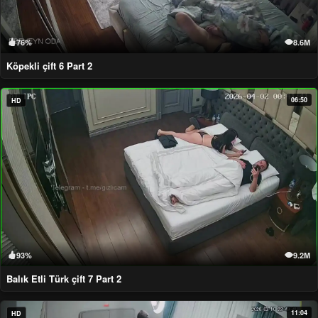
76%
8.6M
Köpekli çift 6 Part 2
06:50
HD
93%
9.2M
Balık Etli Türk çift 7 Part 2
11:04
HD