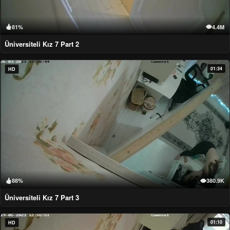
81%
4.4M
Üniversiteli Kız 7 Part 2
01:34
HD
88%
380.9K
Üniversiteli Kız 7 Part 3
01:10
HD