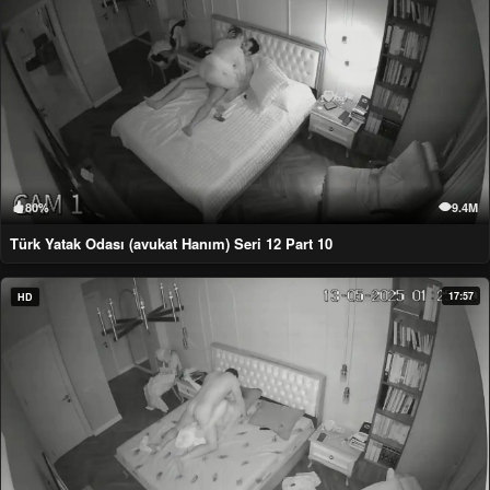
80%
9.4M
Türk Yatak Odası (avukat Hanım) Seri 12 Part 10
17:57
HD