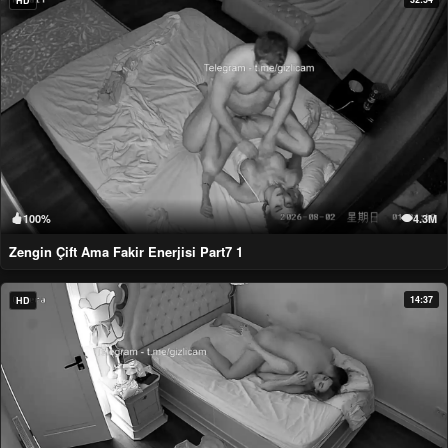
HD
100%
4.3M
Zengin Çift Ama Fakir Enerjisi Part7 1
14:37
HD