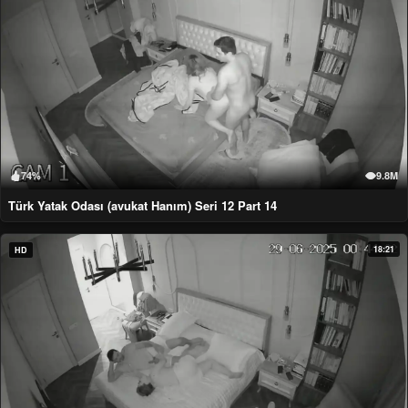
74%
9.8M
Türk Yatak Odası (avukat Hanım) Seri 12 Part 14
18:21
HD