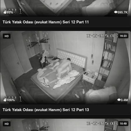
93%
595.7K
Türk Yatak Odası (avukat Hanım) Seri 12 Part 11
16:23
HD
100%
3.4M
Türk Yatak Odası (avukat Hanım) Seri 12 Part 13
10:49
HD