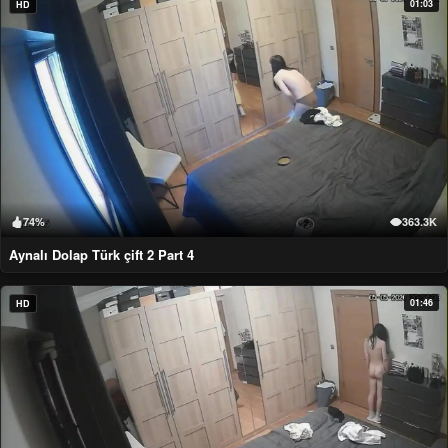
01:03
HD
74%
363.3K
Aynalı Dolap Türk çift 2 Part 4
01:46
HD