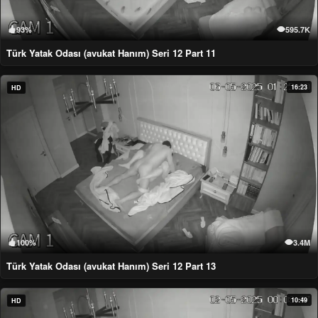
93%
595.7K
Türk Yatak Odası (avukat Hanım) Seri 12 Part 11
16:23
HD
100%
3.4M
Türk Yatak Odası (avukat Hanım) Seri 12 Part 13
10:49
HD