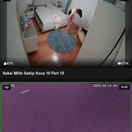
87%
271K
Seksi Milfe Sahip Koca 10 Part 10
16:43
HD