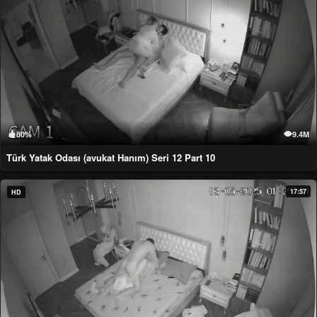
80%
9.4M
Türk Yatak Odası (avukat Hanım) Seri 12 Part 10
17:57
HD