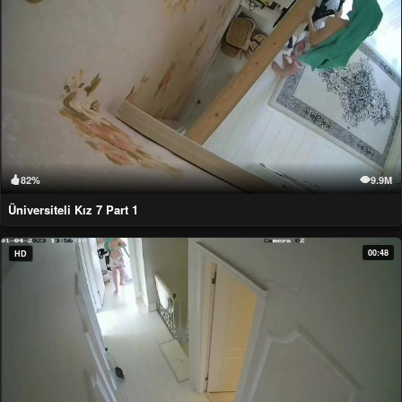
82%
9.9M
Üniversiteli Kız 7 Part 1
00:48
HD