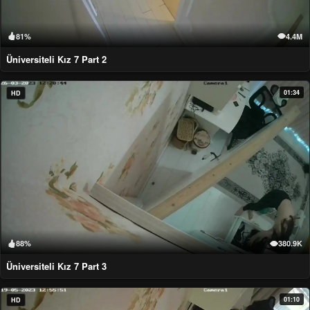
81%
4.4M
Üniversiteli Kız 7 Part 2
01:34
HD
88%
380.9K
Üniversiteli Kız 7 Part 3
01:10
HD