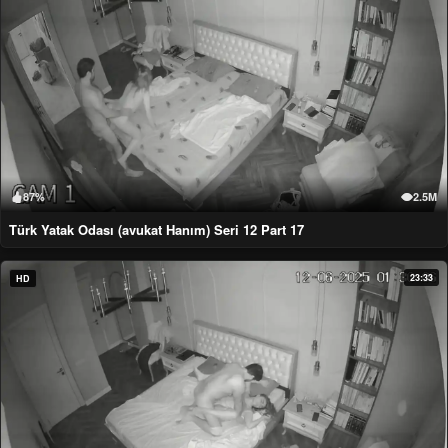
87%
2.5M
Türk Yatak Odası (avukat Hanım) Seri 12 Part 17
23:33
HD