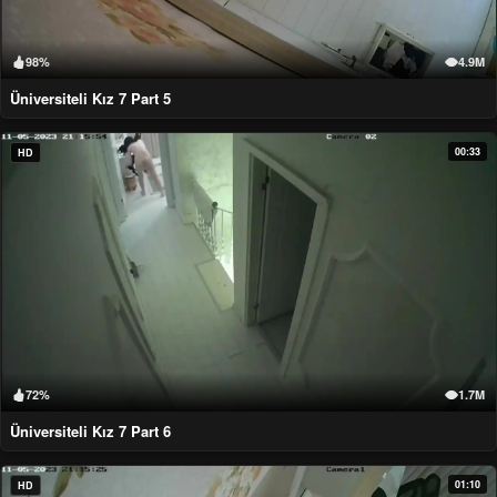
98%
4.9M
Üniversiteli Kız 7 Part 5
00:33
HD
72%
1.7M
Üniversiteli Kız 7 Part 6
01:10
HD