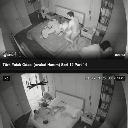
74%
9.8M
Türk Yatak Odası (avukat Hanım) Seri 12 Part 14
18:21
HD