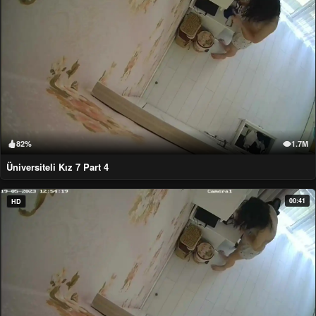
82%
1.7M
Üniversiteli Kız 7 Part 4
00:41
HD