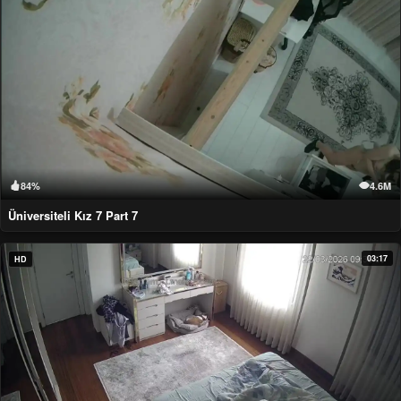
84%
4.6M
Üniversiteli Kız 7 Part 7
03:17
HD