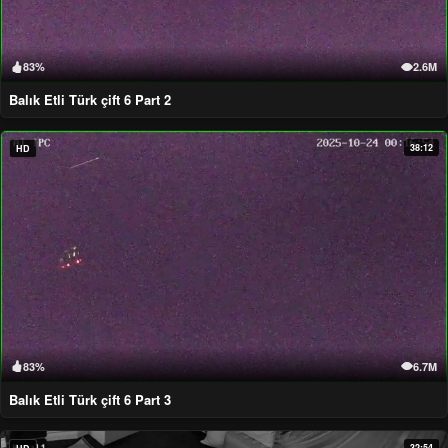
83%
2.6M
Balık Etli Türk çift 6 Part 2
38:12
HD
83%
6.7M
Balık Etli Türk çift 6 Part 3
32:54