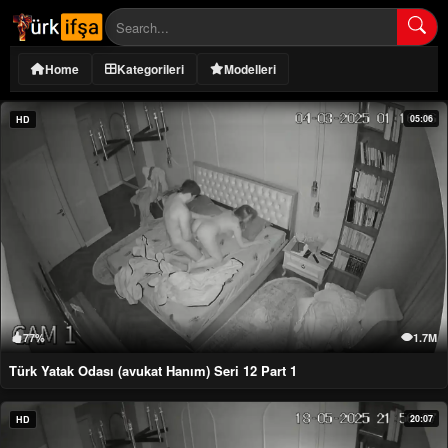
Home
Kategorileri
Modelleri
05:06
HD
77%
1.7M
Türk Yatak Odası (avukat Hanım) Seri 12 Part 1
20:07
HD