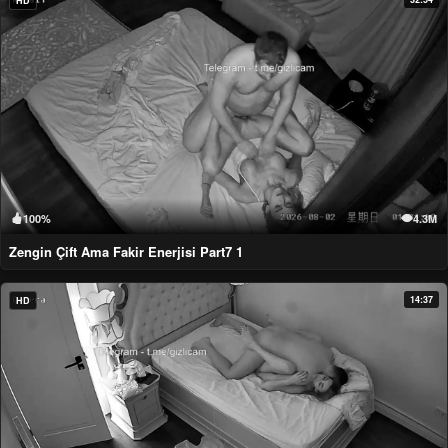
HD
100%
4.3M
Zengin Çift Ama Fakir Enerjisi Part7 1
14:37
HD