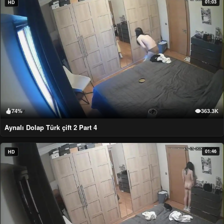
01:03
HD
74%
363.3K
Aynalı Dolap Türk çift 2 Part 4
01:46
HD