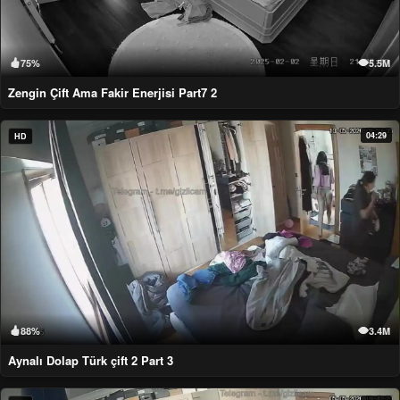
75%
5.5M
Zengin Çift Ama Fakir Enerjisi Part7 2
04:29
HD
88%
3.4M
Aynalı Dolap Türk çift 2 Part 3