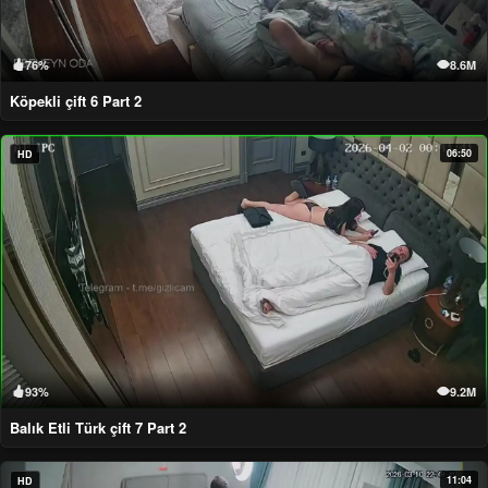
76%
8.6M
Köpekli çift 6 Part 2
06:50
HD
93%
9.2M
Balık Etli Türk çift 7 Part 2
11:04
HD