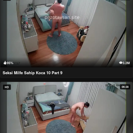
95%
3.2M
Seksi Milfe Sahip Koca 10 Part 9
06:28
HD