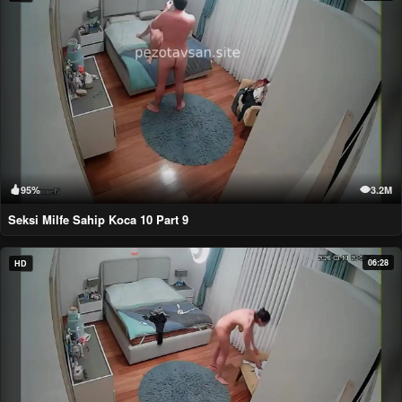
95%
3.2M
Seksi Milfe Sahip Koca 10 Part 9
06:28
HD