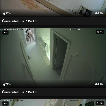
98%
4.9M
Üniversiteli Kız 7 Part 5
00:33
HD
72%
1.7M
Üniversiteli Kız 7 Part 6
01:10
HD