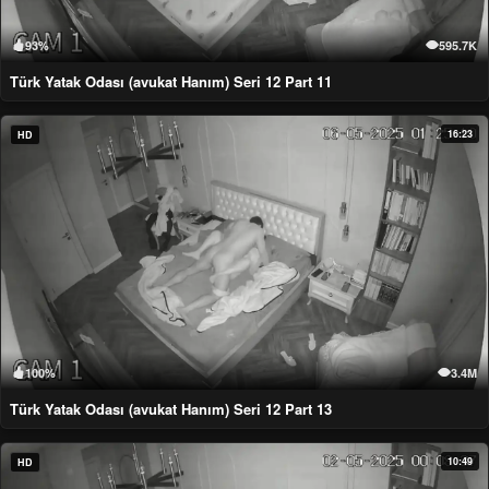
93%
595.7K
Türk Yatak Odası (avukat Hanım) Seri 12 Part 11
16:23
HD
100%
3.4M
Türk Yatak Odası (avukat Hanım) Seri 12 Part 13
10:49
HD