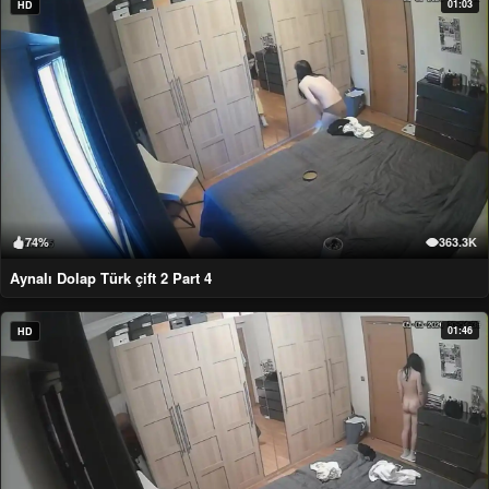
01:03
HD
74%
363.3K
Aynalı Dolap Türk çift 2 Part 4
01:46
HD