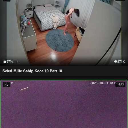
87%
271K
Seksi Milfe Sahip Koca 10 Part 10
16:43
HD