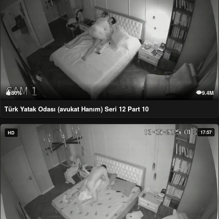
80%
9.4M
Türk Yatak Odası (avukat Hanım) Seri 12 Part 10
17:57
HD