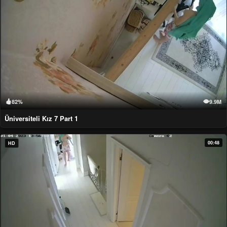
82%
9.9M
Üniversiteli Kız 7 Part 1
00:48
HD