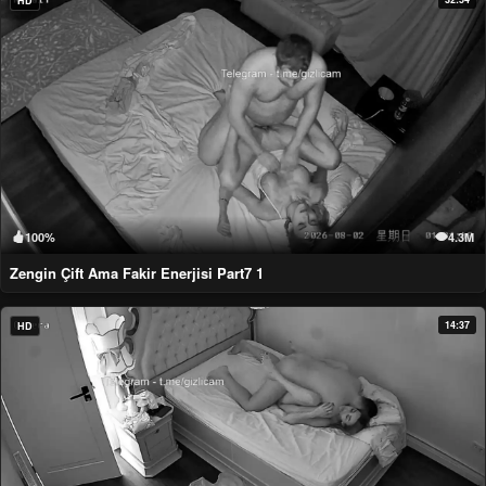
HD
100%
4.3M
Zengin Çift Ama Fakir Enerjisi Part7 1
14:37
HD