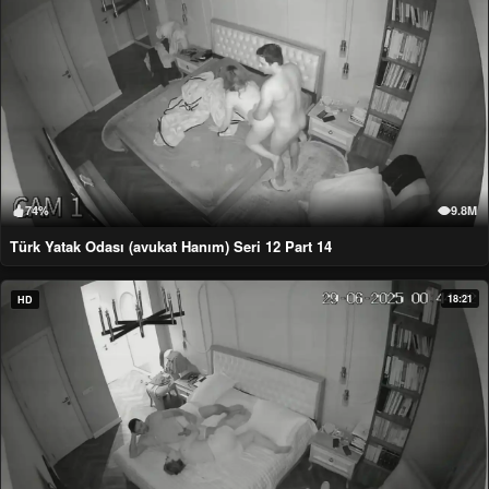
74%
9.8M
Türk Yatak Odası (avukat Hanım) Seri 12 Part 14
18:21
HD