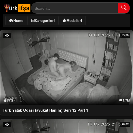
Home
Kategorileri
Modelleri
05:06
HD
77%
1.7M
Türk Yatak Odası (avukat Hanım) Seri 12 Part 1
20:07
HD