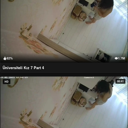
82%
1.7M
Üniversiteli Kız 7 Part 4
00:41
HD