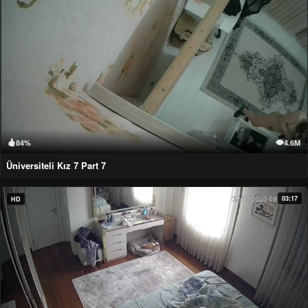
84%
4.6M
Üniversiteli Kız 7 Part 7
03:17
HD