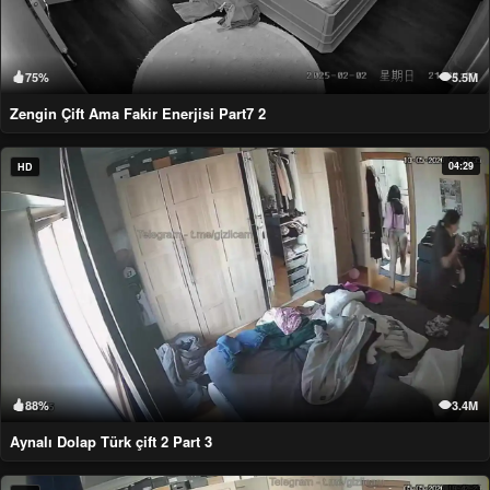
75%
5.5M
Zengin Çift Ama Fakir Enerjisi Part7 2
04:29
HD
88%
3.4M
Aynalı Dolap Türk çift 2 Part 3