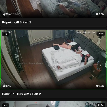
76%
8.6M
Köpekli çift 6 Part 2
06:50
HD
93%
9.2M
Balık Etli Türk çift 7 Part 2
11:04
HD