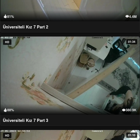
81%
4.4M
Üniversiteli Kız 7 Part 2
01:34
HD
88%
380.9K
Üniversiteli Kız 7 Part 3
01:10
HD