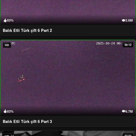
83%
2.6M
Balık Etli Türk çift 6 Part 2
38:12
HD
83%
6.7M
Balık Etli Türk çift 6 Part 3
32:54